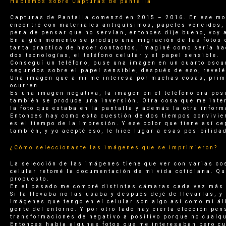
Hablemos sobre Capturas de pantalla
Capturas de Pantalla comenzó en 2015 – 2016. En ese mom
encontré con materiales antiquísimos, papeles vencidos,
pena de pensar que no servían, entonces dije bueno, voy 
En algún momento se produjo una migración de las fotos d
tanta practica de hacer contactos, imaginé como sería h
dos tecnologías, el teléfono celular y el papel sensible.
Conseguí un teléfono, puse una imagen en un cuarto oscur
segundos sobre el papel sensible, después de eso, revelé
Una imagen que a mi me interesa por muchas cosas, prime
ocurren.
Es una imagen negativa, la imagen en el teléfono era pos
también se produce una inversión. Otra cosa que me inte
la foto que estaba en la pantalla y además la otra inform
Entonces hay como esta cuestión de dos tiempos convivien
es el tiempo de la impresión. Y ese color que tiene así ce
también, y yo acepté eso, le hice lugar a esas posibilid
¿Cómo seleccionaste las imágenes que se imprimieron?
La selección de las imágenes tiene que ver con varias cos
celular retomé la documentación de mi vida cotidiana. Qu
propuesto.
En el pasado me compré distintas cámaras cada vez más 
Si la llevaba no las usaba y después dejé de llevarlas, 
imágenes que tengo en el celular son algo así como mi á
gente del entorno. Y por otro lado hay cierta elección p
transformaciones de negativo a positivo porque no cualqu
Entonces había algunas fotos que me interesaban pero cu