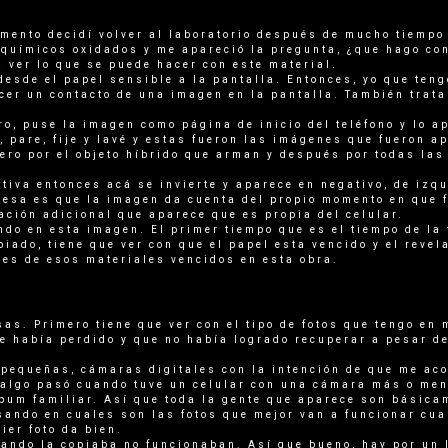
ento decidí volver al laboratorio después de mucho tiempo 
 químicos oxidados y me apareció la pregunta, ¿que hago con
a ver lo que se puede hacer con este material.
esde el papel sensible a la pantalla. Entonces, yo que teng
acer un contacto de una imagen en la pantalla. También trat
o, puse la imagen como página de inicio del teléfono y lo a
, pare, fije y lavé y estas fueron las imágenes que fueron a
ro por el objeto híbrido que arman y después por todas las
itiva entonces acá se invierte y aparece en negativo, de izq
resa es que la imagen da cuenta del propio momento en que 
ación adicional que aparece que es propia del celular.
do en esta imagen. El primer tiempo que es el tiempo de la
piado, tiene que ver con que el papel esta vencido y el revel
ades de esos materiales vencidos en esta obra.
as. Primero tiene que ver con el tipo de fotos que tengo en m
e había perdido y que no había logrado recuperar a pesar d
pequeñas, cámaras digitales con la intención de que me ac
y algo pasó cuando tuve un celular con una cámara más o me
lbum familiar. Así que toda la gente que aparece son básica
ensando en cuales son las fotos que mejor van a funcionar cu
ier foto da bien.
ando la copiaba no funcionaban. Así que bueno, hay por un 