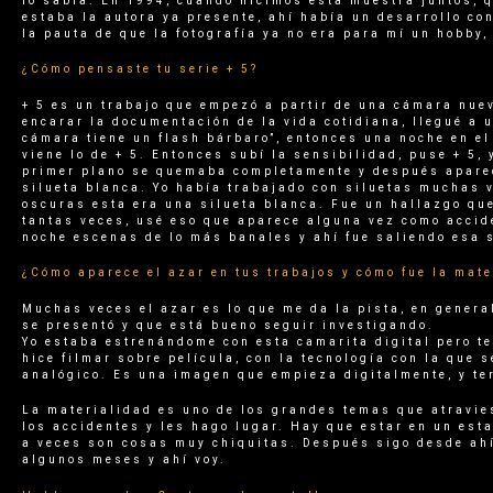
lo sabía. En 1994, cuando hicimos esta muestra juntos, qu
estaba la autora ya presente, ahí había un desarrollo co
la pauta de que la fotografía ya no era para mí un hobby,
¿Cómo pensaste tu serie + 5?
+ 5 es un trabajo que empezó a partir de una cámara nuev
encarar la documentación de la vida cotidiana, llegué a
cámara tiene un flash bárbaro”, entonces una noche en el
viene lo de + 5. Entonces subí la sensibilidad, puse + 5,
primer plano se quemaba completamente y después aparec
silueta blanca. Yo había trabajado con siluetas muchas v
oscuras esta era una silueta blanca. Fue un hallazgo que
tantas veces, usé eso que aparece alguna vez como accid
noche escenas de lo más banales y ahí fue saliendo esa s
¿Cómo aparece el azar en tus trabajos y cómo fue la mate
Muchas veces el azar es lo que me da la pista, en genera
se presentó y que está bueno seguir investigando.
Yo estaba estrenándome con esta camarita digital pero te
hice filmar sobre película, con la tecnología con la que 
analógico. Es una imagen que empieza digitalmente, y te
La materialidad es uno de los grandes temas que atraviesa
los accidentes y les hago lugar. Hay que estar en un est
a veces son cosas muy chiquitas. Después sigo desde ahí
algunos meses y ahí voy.