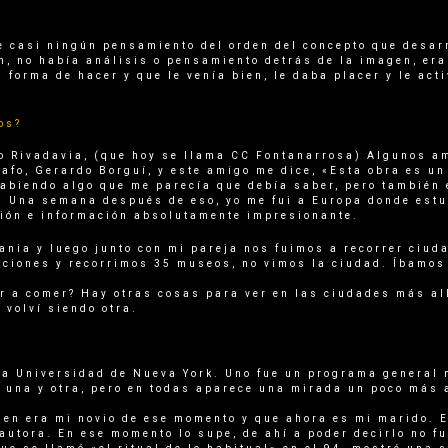
uve casi ningún pensamiento del orden del concepto que desar
, no había análisis o pensamiento detrás de la imagen, era
forma de hacer y que le venía bien, le daba placer y le act
os?
no Rivadavia, (que hoy se llama CC Fontanarrosa) Algunos a
rafo, Gerardo Borguí, y este amigo me dice, «Esta obra es 
biendo algo que me parecía que debía saber, pero también e
vo. Una semana después de eso, yo me fui a Europa donde es
ción e información absolutamente impresionante.
nia y luego junto con mi pareja nos fuimos a recorrer ciuda
aciones y recorrimos 35 museos, no vimos la ciudad. Íbamos
ir a comer? Hay otras cosas para ver en las ciudades más al
 volví siendo otra.
n la Universidad de Nueva York. Uno fue un programa general
e una y otra, pero en todas aparece una mirada un poco más
ien era mi novio de ese momento y que ahora es mi marido. 
autora. En ese momento lo supe, de ahí a poder decirlo no fu