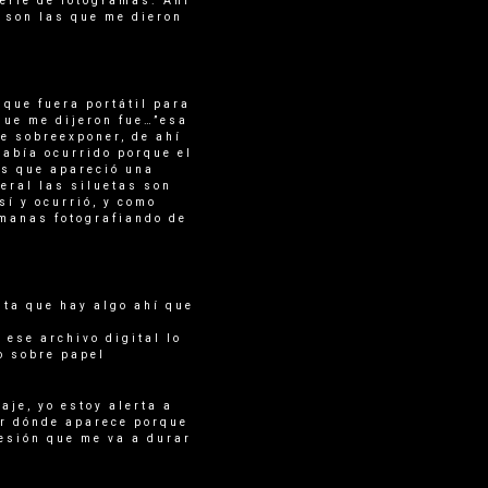
serie de fotogramas. Ahí
e son las que me dieron
que fuera portátil para
que me dijeron fue…”esa
de sobreexponer, de ahí
había ocurrido porque el
es que apareció una
eral las siluetas son
í y ocurrió, y como
emanas fotografiando de
nta que hay algo ahí que
ese archivo digital lo
o sobre papel
aje, yo estoy alerta a
er dónde aparece porque
esión que me va a durar