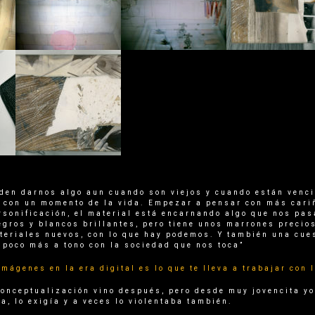
eden darnos algo aun cuando son viejos y cuando están venci
er con un momento de la vida. Empezar a pensar con más cari
rsonificación, el material está encarnando algo que nos pas
negros y blancos brillantes, pero tiene unos marrones precio
ateriales nuevos, con lo que hay podemos. Y también una cue
 poco más a tono con la sociedad que nos toca”
imágenes en la era digital es lo que te lleva a trabajar con 
onceptualización vino después, pero desde muy jovencita y
a, lo exigía y a veces lo violentaba también.