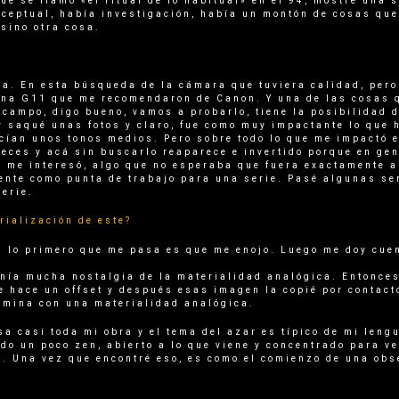
e se llamó «el ritual de lo habitual» en el 94, mostré una 
nceptual, había investigación, había un montón de cosas qu
 sino otra cosa.
a. En esta búsqueda de la cámara que tuviera calidad, pero 
 una G11 que me recomendaron de Canon. Y una de las cosas 
 campo, digo bueno, vamos a probarlo, tiene la posibilidad 
 y saqué unas fotos y claro, fue como muy impactante lo que 
ían unos tonos medios. Pero sobre todo lo que me impactó 
eces y acá sin buscarlo reaparece e invertido porque en gen
 me interesó, algo que no esperaba que fuera exactamente as
ente como punta de trabajo para una serie. Pasé algunas s
erie.
rialización de este?
l lo primero que me pasa es que me enojo. Luego me doy cue
nía mucha nostalgia de la materialidad analógica. Entonces 
se hace un offset y después esas imagen la copié por contact
rmina con una materialidad analógica.
 casi toda mi obra y el tema del azar es típico de mi lengu
ado un poco zen, abierto a lo que viene y concentrado para v
. Una vez que encontré eso, es como el comienzo de una obs