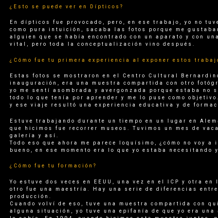
¿Esto se puede ver en Dípticos?
En dípticos fue provocado, pero, en ese trabajo, yo no t
como pura intuición, sacaba las fotos porque me gustaban
alguien que se había encontrado con un aparato y con una 
vital, pero toda la conceptualización vino después.
¿Cómo fue tu primera experiencia al exponer estos trabaj
Estas fotos se mostraron en el Centro Cultural Bernardi
inauguración, era una muestra compartida con otro fotóg
yo me sentí asombrada y avergonzada porque estaba no sa
todo lo que tenía por aprender y me lo puse como objeti
y ese viaje resultó una experiencia educativa y de forma
Estuve trabajando durante un tiempo en un lugar en Alema
que hicimos fue recorrer museos. Tuvimos un mes de vac
galería y así.
Todo eso que ahora me parece loquísimo, ¿cómo no voy a 
bueno, en ese momento era lo que yo estaba necesitando y
¿Cómo fue tu formación?
Yo estuve dos veces en EEUU, una vez en el ICP y otra e
otro fue una maestría. Hay una serie de diferencias entr
producción.
Cuando volví de eso, tuve una muestra compartida con qu
alguna situación, yo tuve una epifanía de que yo era una 