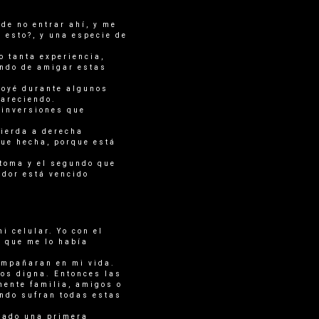
de no entrar ahí, y me
 esto?, y una especie de
o tanta experiencia,
ando de amigar estas
poyé durante algunos
pareciendo.
 inversiones que
uierda a derecha
fue hecha, porque está
 toma y el segundo que
ador está vencido
i celular. Yo con el
e que me lo había
ompañaran en mi vida.
nos digna. Entonces las
mente familia, amigos o
ando sufran todas estas
lado una primera