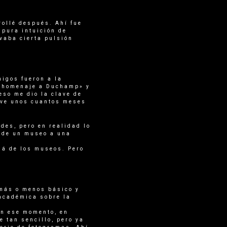
rollé después. Ahí fue
 pura intuición de
ivaba cierta pulsión
migos fueron a la
un homenaje a Duchamp» y
so me dio la clave de
tuve unos cuantos meses
des, pero en realidad lo
 de un museo a una
lá de los museos. Pero
 más o menos básico y
 académica sobre la
En ese momento, en
e tan sencillo, pero ya